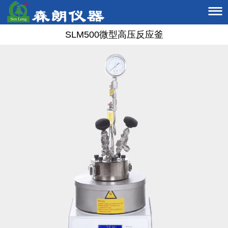

SLM500微型高压反应釜