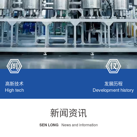
高新技术
发展历程
High tech
Development history
新闻资讯
SEN LONG
News and information