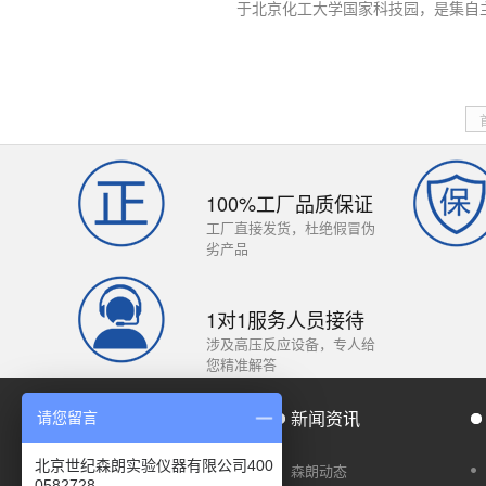
于北京化工大学国家科技园，是集自主.
100%工厂品质保证
工厂直接发货，杜绝假冒伪
劣产品
1对1服务人员接待
涉及高压反应设备，专人给
您精准解答
产品分类
新闻资讯
请您留言
北京世纪森朗实验仪器有限公司400
UC反应系统装置
森朗动态
0582728