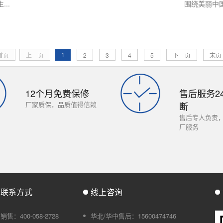
..
围绕美丽中国
1
首页
上一页
2
3
4
5
下一页
末页
12个月免费保修
售后服务2
厂家质保，品质值得信赖
断
售后专人负责
厂服务
联系方式
线上咨询
销售：400-058-2728
华北/华中售后：15600474746