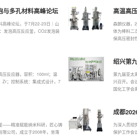
泡与多孔材料高峰论坛
高温高
高峰论坛，于7月22-23日｜山
森朗仪器，
：发泡高压反应釜，CO2发泡装
体为棒料二
保高压密封性
绍兴第
压反应器，容积：100ml；温
第九届亚太离
质：Zr；控制系统：集成式设计，7
兴召开。会议
国化工学会离
成都20
釜——精准赋能纳米科研，匠心铸
为深入贯彻
限公司，成立于2008年，坐落
保护工作会