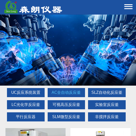

UC反应系统装置
AC全自动反应釜
SLZ自动化反应釜
LC光化学反应釜
可视高压反应釜
实验室反应釜
平行反应器
SLM微型反应釜
非搅拌反应釜